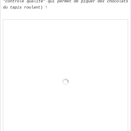
"contrôle qualité" qui permet de piquer des chocolats
du tapis roulant
) !