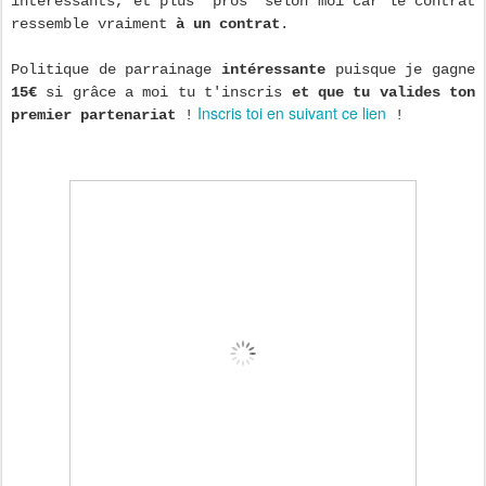
interessants, et plus "pros" selon moi car le contrat
ressemble vraiment
à un contrat
.
Politique de parrainage
intéressante
puisque je gagne
15€
si grâce a moi tu t'inscris
et que tu valides ton
Inscris toi en suivant ce lien
premier partenariat
!
!