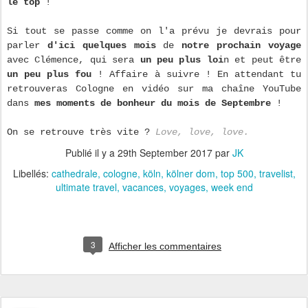
le top
!
Si tout se passe comme on l'a prévu je devrais pour
parler
d'ici quelques mois
de
notre prochain voyage
avec Clémence, qui sera
un peu plus loi
n et peut être
un peu plus fou
! Affaire à suivre ! En attendant tu
retrouveras Cologne en vidéo sur ma chaîne YouTube
dans
mes moments de bonheur du mois de Septembre
!
On se retrouve très vite ?
Love, love, love.
Publié il y a
29th September 2017
par
JK
Libellés:
cathedrale
cologne
köln
kölner dom
top 500
travelist
ultimate travel
vacances
voyages
week end
3
Afficher les commentaires