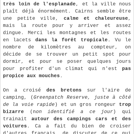
très loin de l'esplanade
, et la ville nous
plaît déjà énormément. Cairns semble être
une petite ville,
calme et chaleureuse
,
mais la route pour y arriver et assez
dingue. Merci les montagnes et les routes
en lacets
dans la forêt tropicale
. Vu le
nombre de kilomètres au compteur, on
décide de se trouver un petit spot pour
dormir, et pour se poser quelques jours
pour profiter d'un climat qui n'est
pas
propice aux mouches
.
On a croisé
des bretons
sur l'aire de
camping, (
Greenpatch Reserve, juste à côté
de la voie rapide
) et un gros rongeur
trop
bizarre
(n
on identifié a ce jour
) qui
trainait
autour des campings cars et des
voitures
. Ca a fait du bien de croiser
d'autres français, de discuter de ce qui