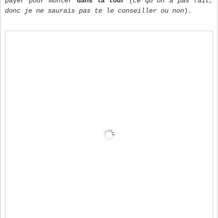
payer pour monter
dans la tour
(
ce qu'on a pas fait,
donc je ne saurais pas te le conseiller ou non
).