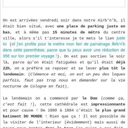
On est arrivées vendredi soir dans notre Airb'n'b, il
était bien situé, avec
une place de parking juste en
bas
, et à même pas
15 minutes de métro
du centre
juste
ville, alors s'il t'interesse je te mets le lien
ici
et j'en profite pour te mettre mon lien de parrainage Airb'n'b
(
dans cette parenthèse, parce que tu peux avoir une réduction de
35€ sur ton premier voyage !
). On est pas sorties le soir
là, parce qu'on était fatiguées et qu'il était
déjà
22h
, on a préféré se reposer et se lever
plus tôt le
lendemain
. (
Clémence et moi, on est un peu des loques
parfois, faut pas trop nous en demander sur la vie
nocturne de Cologne en fait
).
Le lendemain on a commencé par
le Dom
(
comme ça,
c'est fait !
), cette cathédrale est
impressionnante
et pour cause ! De 1880 à 1884 c'était
le plus grand
batiment DU MONDE
! Rien que ça ! Il est possible de
la visiter de l'interieur (
évidemment
) mais aussi de