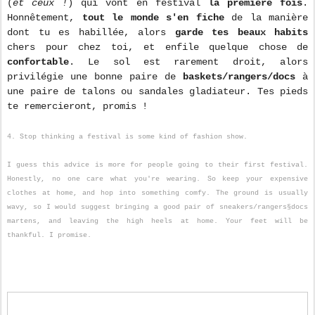
(
et ceux !
) qui vont en festival
la première fois
.
Honnêtement,
tout le monde s'en fiche
de la manière
dont tu es habillée, alors
garde tes beaux habits
chers pour chez toi, et enfile quelque chose de
confortable
. Le sol est rarement droit, alors
privilégie une bonne paire de
baskets/rangers/docs
à
une paire de talons ou sandales gladiateur. Tes pieds
te remercieront, promis !
4. Stop thinking a festival is some kind of fashion show.
I guess this advice is more for people going to their first festival.
Honestly, no one care what you're wearing. So keep your expensive
clothes at home, and hop into something comfy. The ground is usually
wavy, so I would suggest bringing a good pair of sneakers/rangers§docs
martens, and leaving the high heels at home. Your feet will be
thankful. I promise.