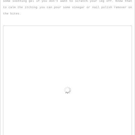
some soothing gel if you don't want to scratch your leg off. Know that
to calm the itching you can pour some vinegar or nail polish remover on
the bites.