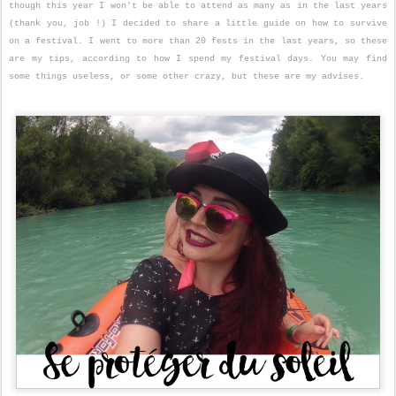
though this year I won't be able to attend as many as in the last years
(thank you, job !) I decided to share a little guide on how to survive
on a festival. I went to more than 20 fests in the last years, so these
are my tips, according to how I spend my festival days. You may find
some things useless, or some other crazy, but these are my advises.