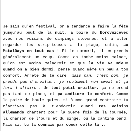
Je sais qu'en festival, on a tendance a faire la fête
jusqu'au bout de la nuit
, à boire du
Borovnicevec
avec nos voisins de campings slovènes, et a aller
regarder les strip-teases a la plage, enfin,
au
MetalDays en tout cas
! Et le sommeil, il en prends
généralement un coup. Comme on tombe moins malade,
qu'on est moins maladroit et que
la vie va mieux
quand on a bien dormi
, pense quand même
un peu
à ton
confort. Arrête de te dire "
mais nan, c'est bon, je
prends pas d'oreiller, je roulement mon sweat et ça
fera l'affaire
". Un
tout petit oreiller
, ça ne prend
pas tant de place, et
ça améliore le confort
. Comme
la paire de boule quies, si à mon grand contraire tu
n'arrives pas à t'endormir quand
tes voisins
allemands
chantent pour la 36eme fois de la journée,
la chanson de l'ours et du singe, ou la cantina band.
Mais si,
tu la connais par coeur celle là
...