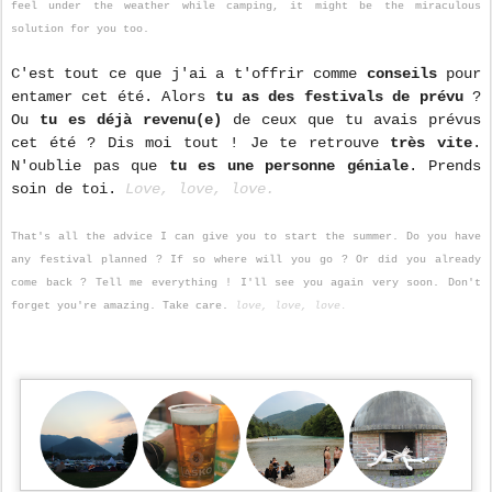
feel under the weather while camping, it might be the miraculous
solution for you too.
C'est tout ce que j'ai a t'offrir comme
conseils
pour
entamer cet été. Alors
tu as des festivals de prévu
?
Ou
tu es déjà revenu(e)
de ceux que tu avais prévus
cet été ? Dis moi tout ! Je te retrouve
très vite
.
N'oublie pas que
tu es une personne géniale
. Prends
soin de toi.
Love, love, love.
That's all the advice I can give you to start the summer. Do you have
any festival planned ? If so where will you go ? Or did you already
come back ? Tell me everything ! I'll see you again very soon. Don't
forget you're amazing. Take care.
love, love, love.