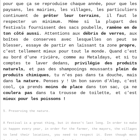
pour que ça se reproduise chaque année, pour que les
paysans, les mairies, les villages, les particuliers
continuent de
prêter leur terrains
, il faut le
respecter un minimum. Même si la plupart des
festivals fournissent des sacs poubelle,
ramène en de
ton côté aussi
. Attentions aux
débris de verres
, aux
boîtes de conserves avec lesquelles on peut se
blesser, essaye de partir en laissant ta zone
propre
,
c'est tellement mieux pour tout le monde. Quand c'est
au bord d'une rivière, comme au Metaldays, et si tu
comptes te laver dedans,
privilégie des produits
naturels
, et pas des shampooings moussants
plein de
produits chimiques
, tu n'es pas dans ta douche, mais
dans
la nature
. Penses y ! Un bon savon d'Alep, c'est
cool, ça prends
moins de place
dans ton sac, ça ne
coulera pas
dans ta trousse de toilette, et c'est
mieux pour les poissons !
5. Preserving the nature.
A festival is a great thing, but it doesn't last long. In order to make
it happen every year, in order for the farmer, the mayors, the villages
to lend their locations, you need to respect it. Even though most