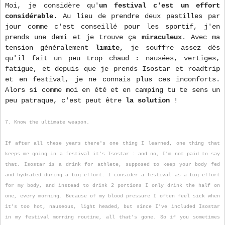
Moi, je considère qu'
un festival c'est un effort
considérable
. Au lieu de prendre deux pastilles par
jour comme c'est conseillé pour les sportif, j'en
prends une demi et je trouve ça
miraculeux
. Avec ma
tension généralement
limite,
je souffre assez dès
qu'il fait un peu trop chaud : nausées, vertiges,
fatigue, et depuis que je prends Isostar et roadtrip
et en festival, je ne connais plus ces inconforts.
Alors si comme moi en été et en camping tu te sens un
peu patraque, c'est peut être
la solution
!
7. Know the ultimate weapon.
If after all these years there's one thing I learned, one thing that
keeps me going in a festival it's Isostar : and no, I'm not paid to say
that. Isostar is a drink for athlete, supposed to keep your body fed
and hydrated during a big effort. I consider a festival as a big effort
for my body, and instead to drink 2 portions I only drink the half on
one, every morning. Because of my blood pressure I often feel sick when
it's too hot, nauseous, light headed, but since I've included Isostar
in my festival morning routine, all that's gone. So if you sometimes