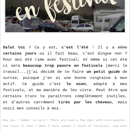
Salut toi !
Ca y est,
c'est l'été
! Il y a même
certains jours
ou il fait beau, c'est dingue non ?
Pour moi été rime avec festival, et même si cet été
ci sera
beaucoup trop pauvre en festivals
(
merci le
travail...
)j'ai décidé de te faire
un petit guide
de
survie, puisque j'en ai une bonne vingtaine à mon
actif. Ce guide c'est
le mien
, adapté à mes
festivals, et ma manière de les vivre. Peut être que
certains trucs te paraîtrons complètement inutiles,
et d'autres carrément
tirés par les cheveux
, mais
voici mes conseils à moi.
Hey you ! Summer is here ! There are even a few days with nice weather,
how crazy is that ? When I here summer I think of festivals, and even