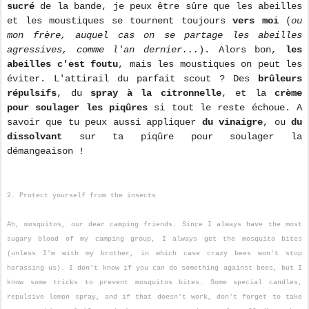
sucré
de la bande, je peux être sûre que les abeilles
et les moustiques se tournent toujours
vers moi
(
ou
mon frère, auquel cas on se partage les abeilles
agressives, comme l'an dernier...
). Alors bon,
les
abeilles c'est foutu
, mais les moustiques on peut les
éviter. L'attirail du parfait scout ? Des
brûleurs
répulsifs
, du
spray à la citronnelle
, et la
crème
pour soulager les piqûres
si tout le reste échoue. A
savoir que tu peux aussi appliquer
du vinaigre
, ou
du
dissolvant
sur ta piqûre pour soulager la
démangeaison !
2. Protect yourself from the insects
Ah, mosquitos, our dear camping friends. Since I always have the most
sugary blood of my camping group, I always get the mosquito bites
(unless I'm with my brother, in which case crazy bees won't stop
harassing us). I don't know if you can do something against bees, but I
know some tricks to prevent mosquitos bites. Some special candles,
repulsive lemon spray, and if that doesn't work, don't forget to take