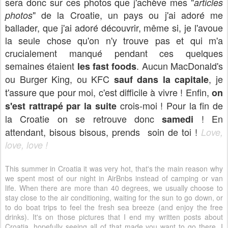
sera donc sur ces photos que j'achève mes "
articles
" de la Croatie, un pays ou j'ai adoré me
photos
ballader, que j'ai adoré découvrir, même si, je l'avoue
la seule chose qu'on n'y trouve pas et qui m'a
crucialement manqué pendant ces quelques
semaines étaient
. Aucun MacDonald's
les fast foods
ou Burger King, ou KFC
, je
sauf dans la capitale
t'assure que pour moi, c'est difficile à vivre ! Enfin,
on
crois-moi ! Pour la fin de
s'est rattrapé par la suite
la Croatie on se retrouve donc
! En
samedi
attendant, bisous bisous, prends soin de toi !
Love,
love, love !
This summer in Croatia it was very hot, that's the main reason why
we spent most of our night in AirBnbs instead of camping or van
life. When there are more than 40 degrees, we usually choose to
stay close to the air conditioning, waiting for the sun to go down, or
to do boat trips to feel the fresh sea breeze (and enjoy the free
drinks). It's on those pictures that I end my written posts about
Croatia, hopefully seeing all of that made you want to go there. I